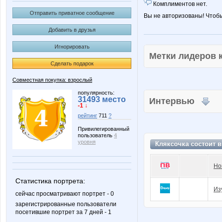
Комплиментов нет.
Отправить приватное сообщение
Вы не авторизованы! Чтоб
Добавить в друзья
Игнорировать
Метки лидеров
Сделать подарок
Совместная покупка: взрослый
популярность:
31493 место
Интервью
-1 ↓
рейтинг
711
?
Привилегированный
пользователь
4
уровня
Кляксочка состоит 
Но
Статистика портрета:
Из
сейчас просматривают портрет - 0
зарегистрированные пользователи
посетившие портрет за 7 дней - 1